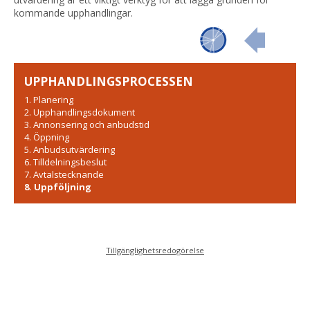
kommande upphandlingar.
UPPHANDLINGSPROCESSEN
1. Planering
2. Upphandlingsdokument
3. Annonsering och anbudstid
4. Öppning
5. Anbudsutvärdering
6. Tilldelningsbeslut
7. Avtalstecknande
8. Uppföljning
Tillgänglighetsredogörelse