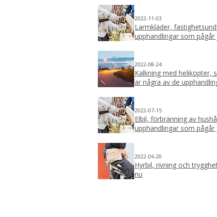
2022-11-03
Larmkläder, fastighetsund
upphandlingar som pågår 
2022-08-24
Kalkning med helikopter, s
är några av de upphandlin
2022-07-15
Elbil, förbränning av hushå
upphandlingar som pågår 
2022-06-20
Hyrbil, rivning och tryggh
nu