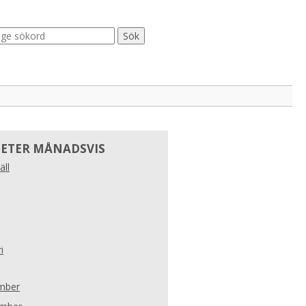
ETER MÅNADSVIS
äll
i
mber