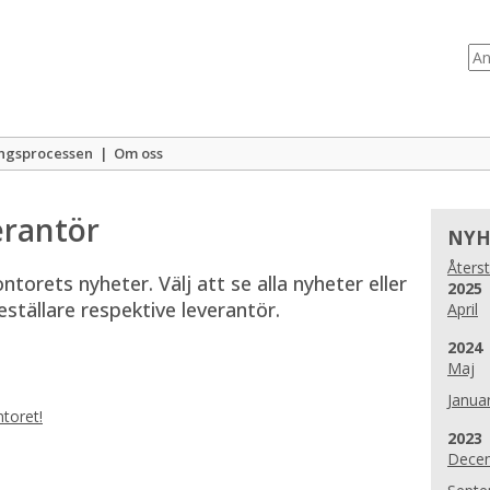
ngsprocessen
|
Om oss
erantör
NYH
Återst
orets nyheter. Välj att se alla nyheter eller 
År:
2025
ställare respektive leverantör.
April
År:
2024
Maj
Januar
toret!
År:
2023
Dece