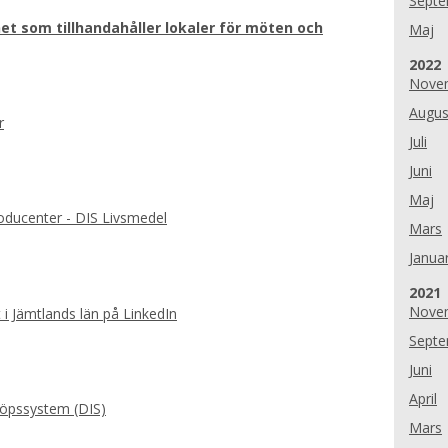
Sept
änet som tillhandahåller lokaler för möten
och
Maj
År:
2022
Nove
Augus
r
Juli
Juni
Maj
roducenter - DIS Livsmedel
Mars
Januar
År:
2021
Nove
 i Jämtlands län på LinkedIn
Sept
Juni
April
köpssystem (DIS)
Mars