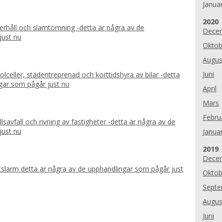
Januar
År:
2020
erhåll och slamtömning -detta är några av de
Dece
just nu
Oktob
Augus
Juni
olceller, städentreprenad och korttidshyra av bilar -detta
gar som pågår just nu
April
Mars
Febru
llsavfall och rivning av fastigheter -detta är några av de
just nu
Januar
År:
2019
Dece
etslarm detta är några av de upphandlingar som pågår just
Oktob
Sept
Augus
Juni