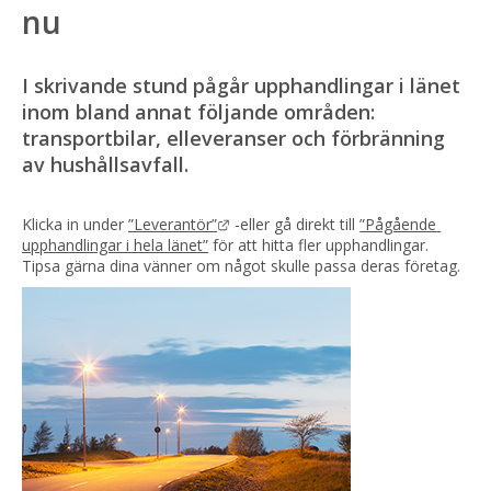
nu
I skrivande stund pågår upphandlingar i länet 
inom bland annat följande områden: 
transportbilar, elleveranser och förbränning 
av hushållsavfall.
Länk till annan webbplats.
Klicka in under 
”Leverantör”
 -eller gå direkt till 
”Pågående 
upphandlingar i hela länet”
 för att hitta fler upphandlingar. 
Tipsa gärna dina vänner om något skulle passa deras företag.