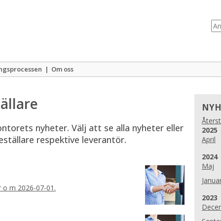
ngsprocessen
|
Om oss
ällare
NYH
Återst
orets nyheter. Välj att se alla nyheter eller 
År:
2025
ställare respektive leverantör.
April
År:
2024
Maj
Januar
fr o m 2026-07-01.
År:
2023
Dece