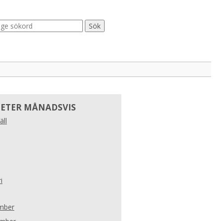
ETER MÅNADSVIS
äll
i
mber