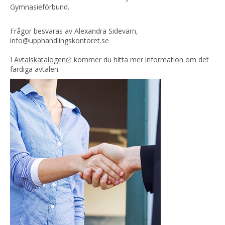
Gymnasieförbund.
Frågor besvaras av Alexandra Sidevärn, 
info@upphandlingskontoret.se
Länk till annan webbplats.
I 
Avtalskatalogen
 kommer du hitta mer information om det 
färdiga avtalen.