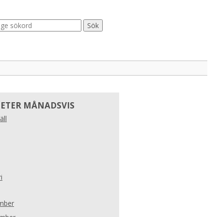
ETER MÅNADSVIS
äll
i
mber