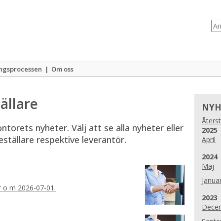
ngsprocessen
|
Om oss
ällare
NYH
Återst
orets nyheter. Välj att se alla nyheter eller 
År:
2025
ställare respektive leverantör.
April
År:
2024
Maj
Januar
fr o m 2026-07-01.
År:
2023
Dece