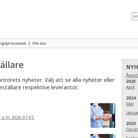
ngsprocessen
|
Om oss
ällare
NYH
Återst
orets nyheter. Välj att se alla nyheter eller 
År:
2025
ställare respektive leverantör.
April
År:
2024
Maj
Januar
fr o m 2026-07-01.
År:
2023
Dece