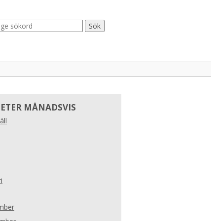
ETER MÅNADSVIS
äll
i
mber